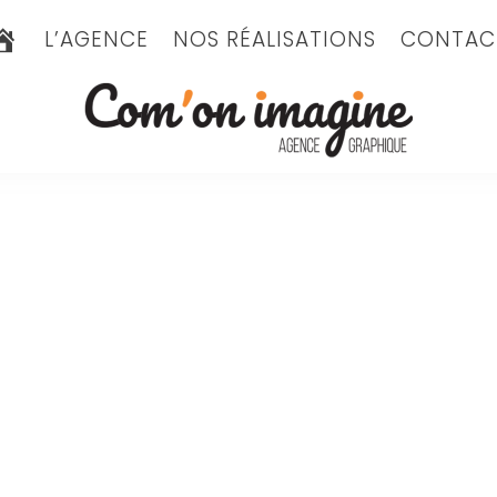
A
L’AGENCE
NOS RÉALISATIONS
CONTAC
C
C
U
E
I
L