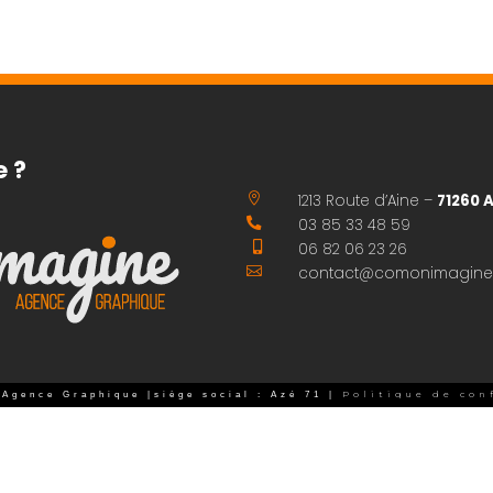
e ?

1213 Route d’Aine –
71260 

03 85 33 48 59

06 82 06 23 26

contact@comonimagine
Politique de con
Agence Graphique |siège social : Azé 71 |