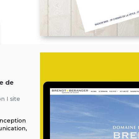
e de
n I site
onception
nication,