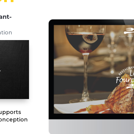
ant-
ation
supports
conception