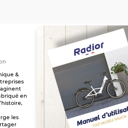
ion
nique &
reprises
maginent
fabriqué en
histoire,
rge les
rtager