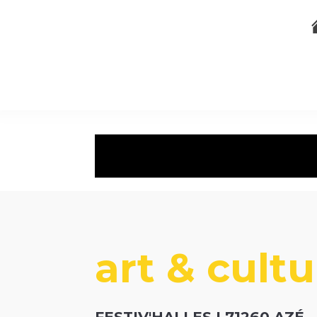
art & cult
FESTIV'HALLES I 71260 AZÉ