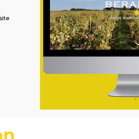
site
on