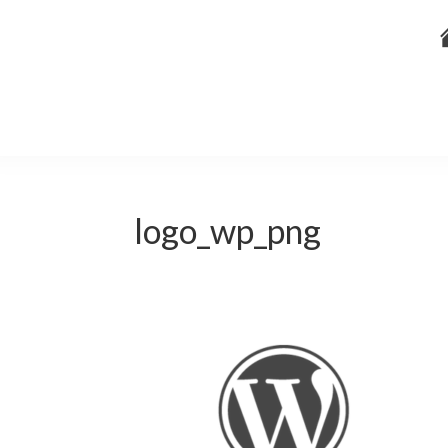
logo_wp_png