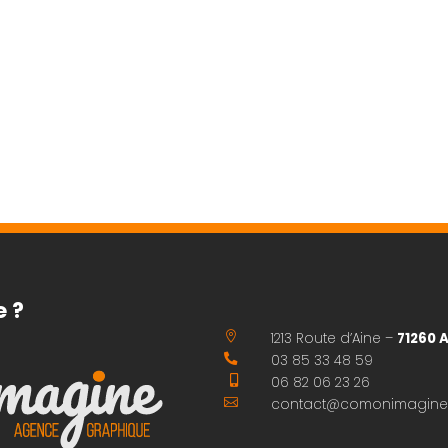
e ?

1213 Route d’Aine –
71260 

03 85 33 48 59

06 82 06 23 26

contact@comonimagine