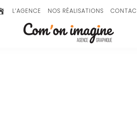
A
L’AGENCE
NOS RÉALISATIONS
CONTAC
C
C
U
E
I
L