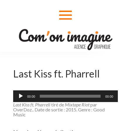
Last Kiss ft. Pharrell
Lecteur
audio
00:00
00:00
Last Kiss ft. Pharrell
tiré de
Mixtape Riot
par
OverDoz.. Date de sortie : 2015. Genre : Good
Music